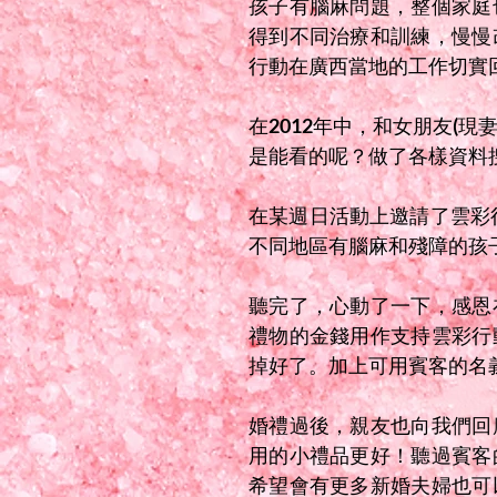
孩子有腦麻問題，整個家庭
得到不同治療和訓練，慢慢
行動在廣西當地的工作切實
在2012年中，和女朋友(
是能看的呢？做了各樣資料
在某週日活動上邀請了雲彩行
不同地區有腦麻和殘障的孩
聽完了，心動了一下，感恩
禮物的金錢用作支持雲彩行
掉好了。加上可用賓客的名
婚禮過後，親友也向我們回
用的小禮品更好！聽過賓客
希望會有更多新婚夫婦也可