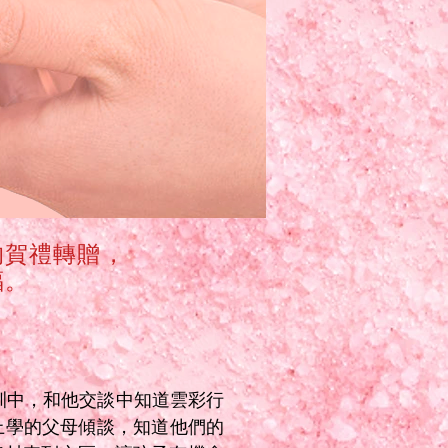
的賀禮轉贈，
福。
培訓中，和他交談中知道雲彩行
上學的父母傾談，知道他們的