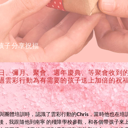
孩子分享祝福
日、彌月、聚會、週年慶典、等聚會收到
過雲彩行動為有需要的孩子送上加倍的祝
參與團體培訓時，認識了雲彩行動的Chris，當時他也在
後，我跟隨他到南寧 的殘障學校參觀，和各個帶孩子來