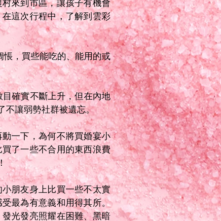
農村來到市區，讓孩子有機會
。在這次行程中，了解到雲彩
。
物惆悵，買些能吃的、能用的或
數目確實不斷上升，但在內地
了不讓弱勢社群被遺忘。
再動一下，為何不將買婚宴小
比買了一些不合用的東西浪費
！
的小朋友身上比買一些不太實
感受最為有意義和用得其所。
，發光發亮照耀在困難、黑暗