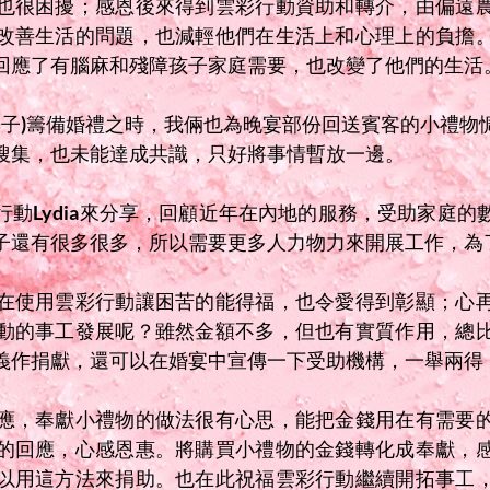
也很困擾；感恩後來得到雲彩行動資助和轉介，由偏遠
改善生活的問題，也減輕他們在生活上和心理上的負擔
回應了有腦麻和殘障孩子家庭需要，也改變了他們的生活
現妻子)籌備婚禮之時，我倆也為晚宴部份回送賓客的小禮
搜集，也未能達成共識，只好將事情暫放一邊。
動Lydia來分享，回顧近年在內地的服務，受助家庭的
子還有很多很多，所以需要更多人力物力來開展工作，為
在使用雲彩行動讓困苦的能得福，也令愛得到彰顯；心
動的事工發展呢？雖然金額不多，但也有實質作用，總
義作捐獻，還可以在婚宴中宣傳一下受助機構，一舉兩得
應，奉獻小禮物的做法很有心思，能把金錢用在有需要
的回應，心感恩惠。將購買小禮物的金錢轉化成奉獻，
以用這方法來捐助。也在此祝福雲彩行動繼續開拓事工