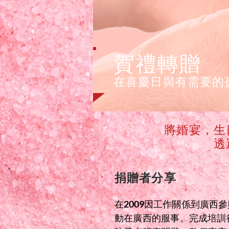
賀禮轉贈
在喜慶日與有需要的
將婚宴，生
透
捐贈者分享
在2009因工作關係到廣西
動在廣西的服事。完成培訓