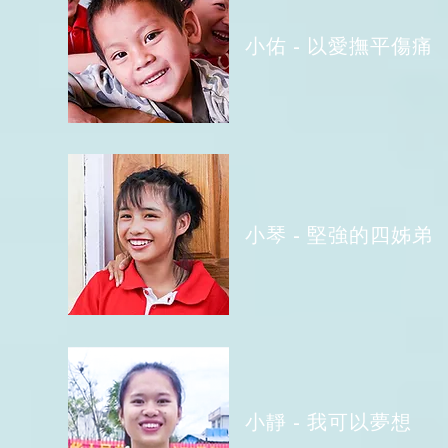
小佑
- 以愛撫平傷痛
小琴 - 堅強的四姊弟
小靜 - 我可以夢想