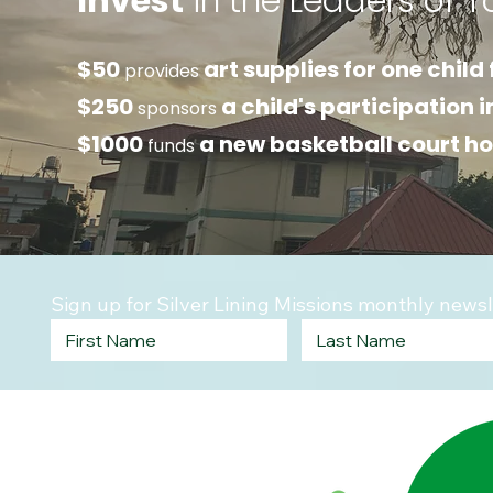
Invest
in the Leaders of 
$50
art supplies for one child 
provides
$250
a child's participation 
sponsors
$1000
a new basketball court h
funds
Sign up for Silver Lining Missions monthly newsl