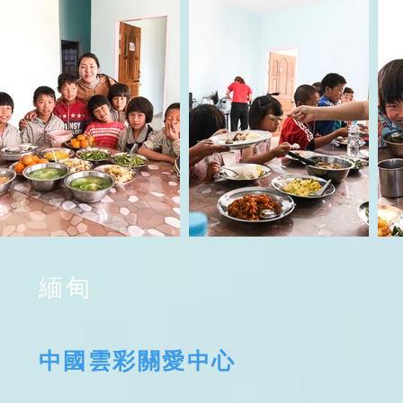
緬甸
中國雲彩關愛中心