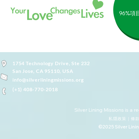
96%
1754 Technology Drive, Ste 232
San Jose, CA 95110, USA
info@silverliningmissions.org
(+1) 408-770-2018
Silver Lining Missions is a r
私隱政策
｜
條
©2025 Silver Linin