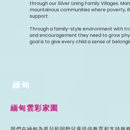
through our Silver Lining Family Villages. M
mountainous communities where poverty, illn
support.
Through a family-style environment with tra
and encouragement they need to grow physica
goal is to give every child a sense of belongi
緬甸
緬甸雲彩家園
我們在緬甸為孤兒和弱勢兒童提供教育和支持服