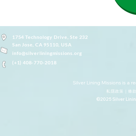
1754 Technology Drive, Ste 232
San Jose, CA 95110, USA
info@silverliningmissions.org
(+1) 408-770-2018
Silver Lining Missions is a r
私隱政策
｜
條
©2025 Silver Linin