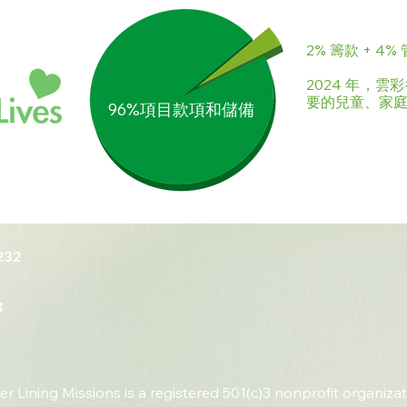
2% 籌款 + 4%
2024 年，雲
要的兒童、家
96%項目款項和儲備
232
g
ver Lining Missions is a registered 501(c)3 nonprofit organizat