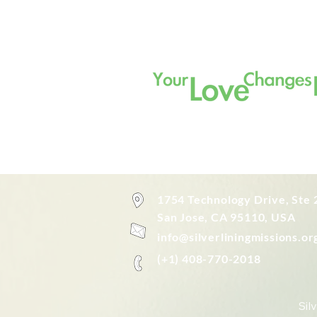
1754 Technology Drive, Ste 
San Jose, CA 95110, USA
info@silverliningmissions.or
(+1) 408-770-2018
Sil