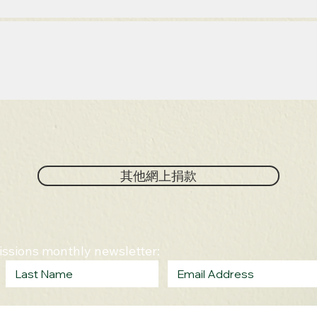
其他網上捐款
Missions monthly newsletter: